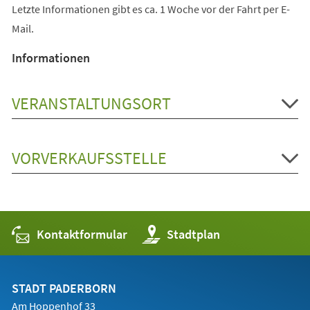
Letzte Informationen gibt es ca. 1 Woche vor der Fahrt per E-
Mail.
Informationen
VERANSTALTUNGSORT
VORVERKAUFSSTELLE
Kontaktformular
(Öffnet
Stadtplan
in
einem
neuen
Tab)
STADT PADERBORN
Am Hoppenhof 33