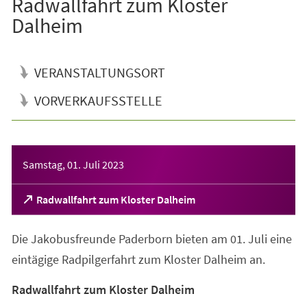
Radwallfahrt zum Kloster
Dalheim
VERANSTALTUNGSORT
VORVERKAUFSSTELLE
Veranstaltungsinformationen
Samstag, 01. Juli 2023
(Öffnet
Radwallfahrt zum Kloster Dalheim
in
einem
Die Jakobusfreunde Paderborn bieten am 01. Juli eine
neuen
Tab)
eintägige Radpilgerfahrt zum Kloster Dalheim an.
Radwallfahrt zum Kloster Dalheim