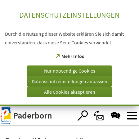
Inhalt anspringen
DATENSCHUTZEINSTELLUNGEN
Durch die Nutzung dieser Website erklären Sie sich damit
einverstanden, dass diese Seite Cookies verwendet.
(Öffnet
Mehr Infos
in
einem
Nur notwendige Cookies
neuen
Tab)
Datenschutzeinstellungen anpassen
Alle Cookies akzeptieren
Visuelle
Paderborn
Assistenzsoftware
öffnen.