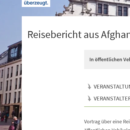
+
1
Reisebericht aus Afgha
In öffentlichen Ve
VERANSTALTU
VERANSTALTE
Vortrag über eine Rei
Veranstaltungsinformationen