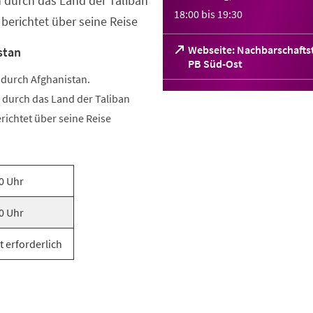
n durch das Land der Taliban
18:00
bis
19:30
 berichtet über seine Reise
Webseite: Nachbarschaftst
stan
(Öffnet
PB Süd-Ost
in
 durch Afghanistan.
einem
n durch das Land der Taliban
neuen
richtet über seine Reise
Tab)
0 Uhr
0 Uhr
t erforderlich