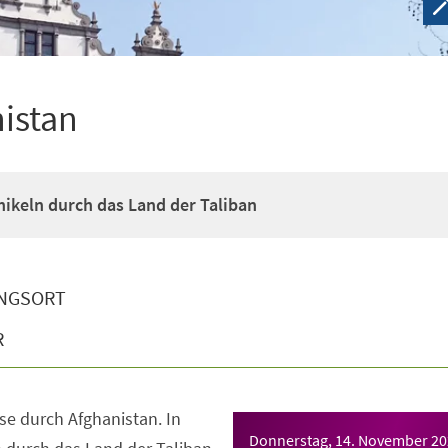
nistan
hikeln durch das Land der Taliban
NGSORT
R
se durch Afghanistan. In
Donnerstag, 14. November 2