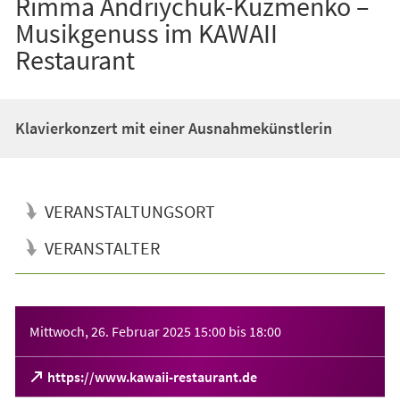
Rimma Andriychuk-Kuzmenko –
Musikgenuss im KAWAII
Restaurant
Klavierkonzert mit einer Ausnahmekünstlerin
VERANSTALTUNGSORT
VERANSTALTER
Veranstaltungsinformationen
Mittwoch, 26. Februar 2025
15:00
bis
18:00
(Öffnet
https://www.kawaii-restaurant.de
in