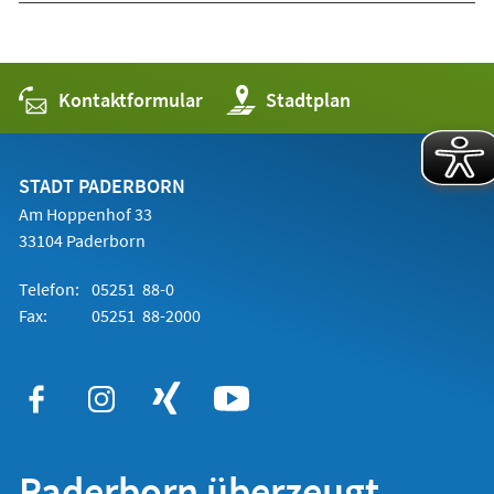
Kontaktformular
(Öffnet
Stadtplan
in
einem
neuen
Tab)
STADT PADERBORN
Am Hoppenhof 33
33104 Paderborn
Telefon:
05251 88-0
Fax:
05251 88-2000
Paderborn überzeugt.