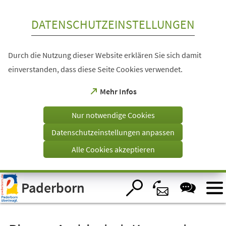
Inhalt anspringen
DATENSCHUTZEINSTELLUNGEN
Durch die Nutzung dieser Website erklären Sie sich damit
einverstanden, dass diese Seite Cookies verwendet.
(Öffnet
Mehr Infos
in
einem
Nur notwendige Cookies
neuen
Tab)
Datenschutzeinstellungen anpassen
Alle Cookies akzeptieren
Visuelle
Paderborn
Assistenzsoftware
öffnen.