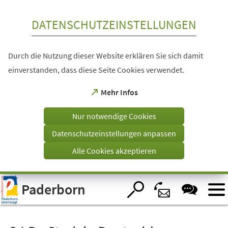
Inhalt anspringen
DATENSCHUTZEINSTELLUNGEN
Durch die Nutzung dieser Website erklären Sie sich damit
einverstanden, dass diese Seite Cookies verwendet.
(Öffnet
Mehr Infos
in
einem
Nur notwendige Cookies
neuen
Tab)
Datenschutzeinstellungen anpassen
Alle Cookies akzeptieren
Visuelle
Paderborn
Assistenzsoftware
öffnen.