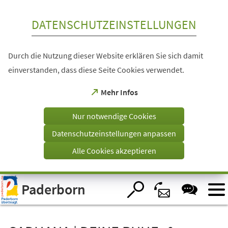
Inhalt anspringen
DATENSCHUTZEINSTELLUNGEN
Durch die Nutzung dieser Website erklären Sie sich damit
einverstanden, dass diese Seite Cookies verwendet.
(Öffnet
Mehr Infos
in
einem
Nur notwendige Cookies
neuen
Tab)
Datenschutzeinstellungen anpassen
Alle Cookies akzeptieren
Visuelle
Paderborn
Assistenzsoftware
öffnen.