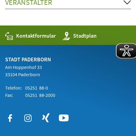
VERANSTALTER
Kontaktformular
(Öffnet
Stadtplan
in
einem
neuen
Tab)
STADT PADERBORN
Am Hoppenhof 33
33104 Paderborn
Telefon:
05251 88-0
Fax:
05251 88-2000