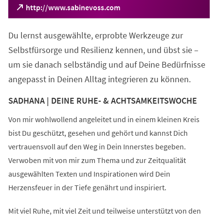
(Öffnet
http://www.sabinevoss.com
in
einem
Du lernst ausgewählte, erprobte Werkzeuge zur
neuen
Tab)
Selbstfürsorge und Resilienz kennen, und übst sie –
um sie danach selbständig und auf Deine Bedürfnisse
angepasst in Deinen Alltag integrieren zu können.
SADHANA | DEINE RUHE- & ACHTSAMKEITSWOCHE
Von mir wohlwollend angeleitet und in einem kleinen Kreis
bist Du geschützt, gesehen und gehört und kannst Dich
vertrauensvoll auf den Weg in Dein Innerstes begeben.
Verwoben mit von mir zum Thema und zur Zeitqualität
ausgewählten Texten und Inspirationen wird Dein
Herzensfeuer in der Tiefe genährt und inspiriert.
Mit viel Ruhe, mit viel Zeit und teilweise unterstützt von den