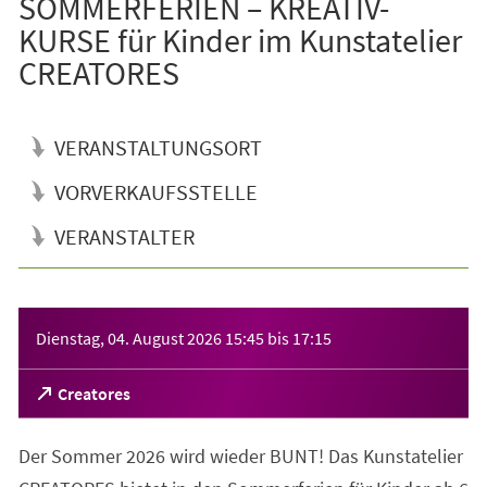
SOMMERFERIEN – KREATIV-
KURSE für Kinder im Kunstatelier
CREATORES
VERANSTALTUNGSORT
VORVERKAUFSSTELLE
VERANSTALTER
Veranstaltungsinformationen
Dienstag, 04. August 2026
15:45
bis
17:15
(Öffnet
Creatores
in
einem
Der Sommer 2026 wird wieder BUNT! Das Kunstatelier
neuen
Tab)