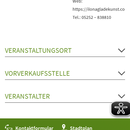
Web:
https://ilonagladekunst.com
Tel.: 05252 – 838810
VERANSTALTUNGSORT
VORVERKAUFSSTELLE
VERANSTALTER
Kontaktformular
(Öffnet
Stadtplan