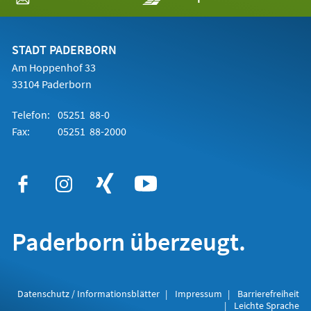
in
einem
neuen
Tab)
STADT PADERBORN
Am Hoppenhof 33
33104 Paderborn
Telefon:
05251 88-0
Fax:
05251 88-2000
Paderborn überzeugt.
Datenschutz / Informationsblätter
Impressum
Barrierefreiheit
Leichte Sprache