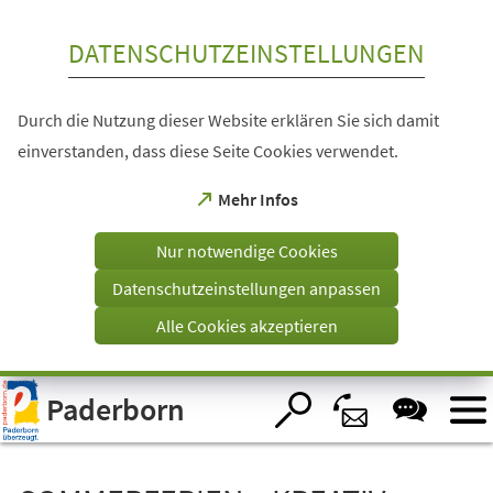
Inhalt anspringen
DATENSCHUTZEINSTELLUNGEN
Durch die Nutzung dieser Website erklären Sie sich damit
einverstanden, dass diese Seite Cookies verwendet.
(Öffnet
Mehr Infos
in
einem
Nur notwendige Cookies
neuen
Tab)
Datenschutzeinstellungen anpassen
Alle Cookies akzeptieren
Visuelle
Paderborn
Assistenzsoftware
öffnen.