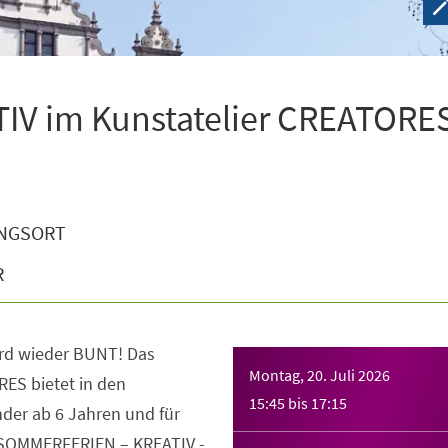
V im Kunstatelier CREATORES
NGSORT
R
rd wieder BUNT! Das
Montag, 20. Juli 2026
ES bietet in den
15:45
bis
17:15
der ab 6 Jahren und für
 SOMMERFERIEN – KREATIV -