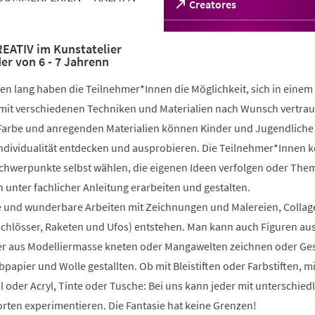
(Öffnet
Creatores
in
einem
neuen
ATIV im Kunstatelier
r von 6 - 7 Jahrenn
Tab)
n lang haben die Teilnehmer*Innen die Möglichkeit, sich in einem
mit verschiedenen Techniken und Materialien nach Wunsch vertrau
 Farbe und anregenden Materialien können Kinder und Jugendliche 
 Individualität entdecken und ausprobieren. Die Teilnehmer*Innen 
Schwerpunkte selbst wählen, die eigenen Ideen verfolgen oder The
 unter fachlicher Anleitung erarbeiten und gestalten.
 und wunderbare Arbeiten mit Zeichnungen und Malereien, Collag
Schlösser, Raketen und Ufos) entstehen. Man kann auch Figuren au
 aus Modelliermasse kneten oder Mangawelten zeichnen oder Ge
bpapier und Wolle gestallten. Ob mit Bleistiften oder Farbstiften, m
l oder Acryl, Tinte oder Tusche: Bei uns kann jeder mit unterschied
rten experimentieren. Die Fantasie hat keine Grenzen!