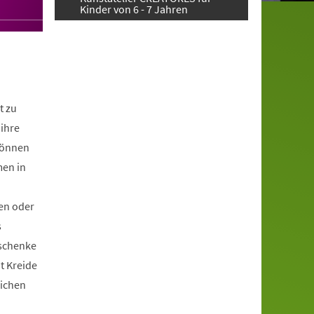
Kinder von 6 - 7 Jahren
t zu
ihre
können
men in
en oder
s
schenke
it Kreide
lichen