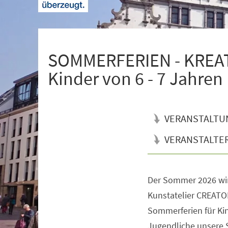
+
1
SOMMERFERIEN - KREATI
Kinder von 6 - 7 Jahren
VERANSTALTU
VERANSTALTE
Der Sommer 2026 wi
Veranstaltungsinformationen
Kunstatelier CREATOR
Sommerferien für Kin
Jugendliche unsere