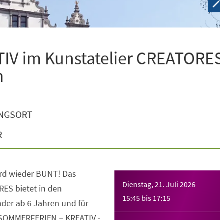
V im Kunstatelier CREATORES
n
NGSORT
R
rd wieder BUNT! Das
Dienstag, 21. Juli 2026
ES bietet in den
15:45
bis
17:15
der ab 6 Jahren und für
 SOMMERFERIEN – KREATIV -