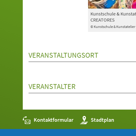
Kunstschule & Kunstat
CREATORES
© Kunstschule & Kunstatelie
VERANSTALTUNGSORT
VERANSTALTER
Kontaktformular
(Öffnet
Stadtplan
in
einem