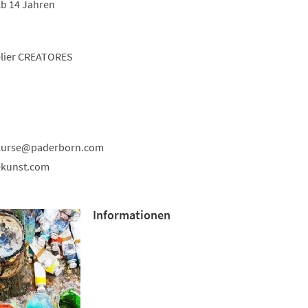
Ab 14 Jahren
elier CREATORES
kurse
paderborn
com
ekunst.com
Informationen