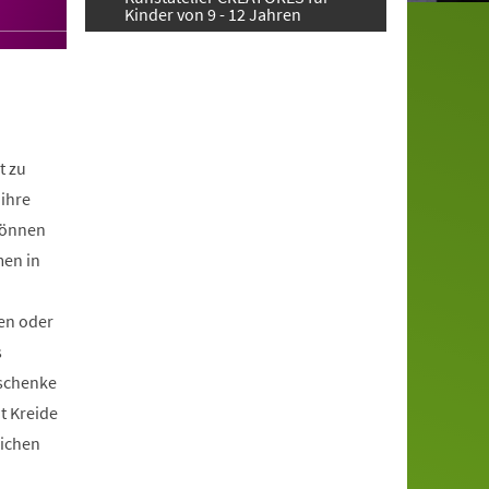
Kinder von 9 - 12 Jahren
t zu
ihre
können
men in
en oder
s
schenke
it Kreide
lichen