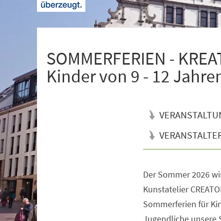
+
1
SOMMERFERIEN - KREATI
Kinder von 9 - 12 Jahre
VERANSTALTU
VERANSTALTE
Der Sommer 2026 wi
Veranstaltungsinformationen
Kunstatelier CREATOR
Sommerferien für Kin
Jugendliche unsere