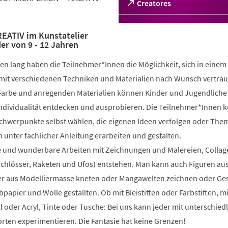
(Öffnet
Creatores
in
einem
neuen
ATIV im Kunstatelier
r von 9 - 12 Jahren
Tab)
n lang haben die Teilnehmer*Innen die Möglichkeit, sich in einem
mit verschiedenen Techniken und Materialien nach Wunsch vertrau
 Farbe und anregenden Materialien können Kinder und Jugendliche 
 Individualität entdecken und ausprobieren. Die Teilnehmer*Innen 
Schwerpunkte selbst wählen, die eigenen Ideen verfolgen oder The
 unter fachlicher Anleitung erarbeiten und gestalten.
 und wunderbare Arbeiten mit Zeichnungen und Malereien, Collag
Schlösser, Raketen und Ufos) entstehen. Man kann auch Figuren au
 aus Modelliermasse kneten oder Mangawelten zeichnen oder Ge
bpapier und Wolle gestallten. Ob mit Bleistiften oder Farbstiften, m
l oder Acryl, Tinte oder Tusche: Bei uns kann jeder mit unterschied
rten experimentieren. Die Fantasie hat keine Grenzen!