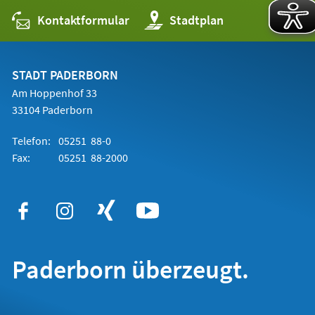
Kontaktformular
(Öffnet
Stadtplan
in
einem
neuen
Tab)
STADT PADERBORN
Am Hoppenhof 33
33104 Paderborn
Telefon:
05251 88-0
Fax:
05251 88-2000
Paderborn überzeugt.