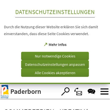
Inhalt anspringen
DATENSCHUTZEINSTELLUNGEN
Durch die Nutzung dieser Website erklären Sie sich damit
einverstanden, dass diese Seite Cookies verwendet.
(Öffnet
Mehr Infos
in
einem
Nur notwendige Cookies
neuen
Tab)
Datenschutzeinstellungen anpassen
Alle Cookies akzeptieren
Visuelle
Paderborn
Assistenzsoftware
öffnen.