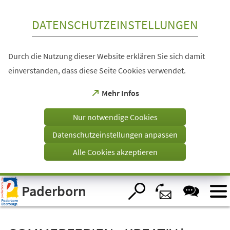
Inhalt anspringen
DATENSCHUTZEINSTELLUNGEN
Durch die Nutzung dieser Website erklären Sie sich damit
einverstanden, dass diese Seite Cookies verwendet.
(Öffnet
Mehr Infos
in
einem
Nur notwendige Cookies
neuen
Tab)
Datenschutzeinstellungen anpassen
Alle Cookies akzeptieren
Visuelle
Paderborn
Assistenzsoftware
öffnen.