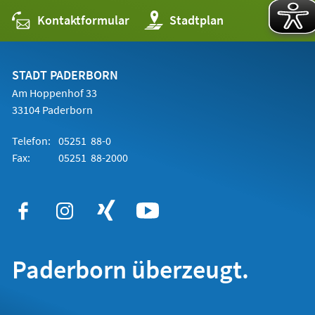
Kontaktformular
(Öffnet
Stadtplan
in
einem
neuen
Tab)
STADT PADERBORN
Am Hoppenhof 33
33104 Paderborn
Telefon:
05251 88-0
Fax:
05251 88-2000
Paderborn überzeugt.