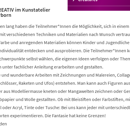
in
ATIV im Kunstatelier
einem
rborn
neuen
Tab)
n lang haben die Teilnehmer*Innen die Möglichkeit, sich in einem
mit verschiedenen Techniken und Materialien nach Wunsch vertrau
 Farbe und anregenden Materialien können Kinder und Jugendliche 
 Individualität entdecken und ausprobieren. Die Teilnehmer*Innen 
Schwerpunkte selbst wählen, die eigenen Ideen verfolgen oder The
 unter fachlicher Anleitung erarbeiten und gestalten.
 und wunderbare Arbeiten mit Zeichnungen und Malereien, Collag
Schlösser, Raketen und Ufos) entstehen. Man kann auch Figuren au
 aus Modelliermasse kneten oder Mangawelten zeichnen oder Ge
bpapier und Wolle gestallten. Ob mit Bleistiften oder Farbstiften, m
l oder Acryl, Tinte oder Tusche: Bei uns kann jeder mit unterschied
rten experimentieren. Die Fantasie hat keine Grenzen!
nden