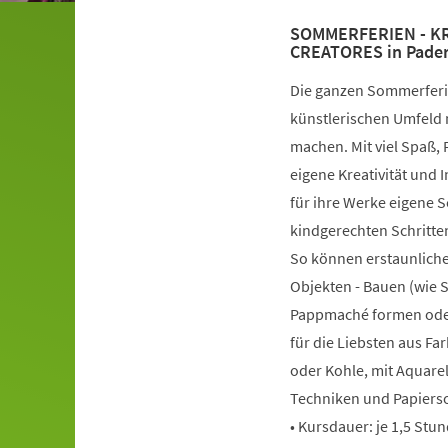
SOMMERFERIEN - KRE
CREATORES in Pade
Die ganzen Sommerferie
künstlerischen Umfeld 
machen. Mit viel Spaß,
eigene Kreativität und
für ihre Werke eigene 
kindgerechten Schritten
So können erstaunliche
Objekten - Bauen (wie 
Pappmaché formen oder
für die Liebsten aus Far
oder Kohle, mit Aquarel
Techniken und Papierso
• Kursdauer: je 1,5 Stu