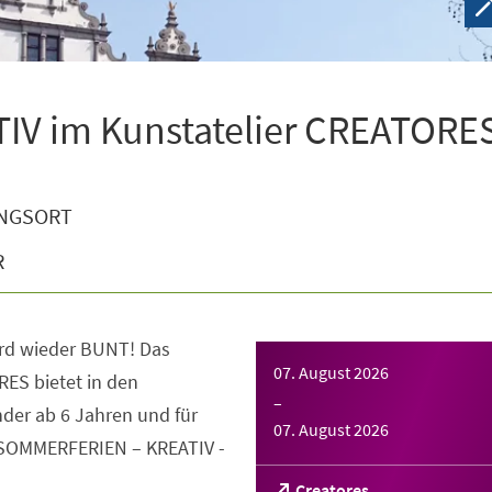
V im Kunstatelier CREATORE
NGSORT
R
rd wieder BUNT! Das
07. August 2026
ES bietet in den
–
der ab 6 Jahren und für
07. August 2026
 SOMMERFERIEN – KREATIV -
(Öffnet
Creatores