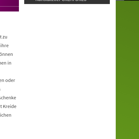
t zu
ihre
können
men in
en oder
s
schenke
it Kreide
lichen