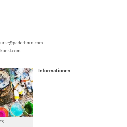
kurse
paderborn
com
ekunst.com
Informationen
ES