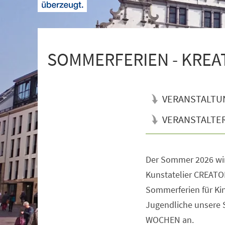
+
1
SOMMERFERIEN - KREATI
VERANSTALTU
VERANSTALTE
Der Sommer 2026 wi
Veranstaltungsinformationen
Kunstatelier CREATOR
Sommerferien für Kin
Jugendliche unsere
WOCHEN an.