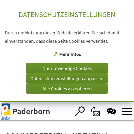
Inhalt anspringen
DATENSCHUTZEINSTELLUNGEN
Durch die Nutzung dieser Website erklären Sie sich damit
einverstanden, dass diese Seite Cookies verwendet.
(Öffnet
Mehr Infos
in
einem
Nur notwendige Cookies
neuen
Tab)
Datenschutzeinstellungen anpassen
Alle Cookies akzeptieren
Visuelle
Paderborn
Assistenzsoftware
öffnen.