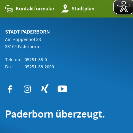
Kontaktformular
(Öffnet
Stadtplan
in
einem
neuen
Tab)
STADT PADERBORN
Am Hoppenhof 33
33104 Paderborn
Telefon:
05251 88-0
Fax:
05251 88-2000
Paderborn überzeugt.