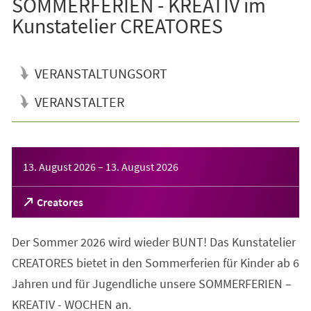
SOMMERFERIEN - KREATIV im
Kunstatelier CREATORES
VERANSTALTUNGSORT
VERANSTALTER
Veranstaltungsinformationen
13. August 2026
–
13. August 2026
(Öffnet
Creatores
in
einem
Der Sommer 2026 wird wieder BUNT! Das Kunstatelier
neuen
Tab)
CREATORES bietet in den Sommerferien für Kinder ab 6
Jahren und für Jugendliche unsere SOMMERFERIEN –
KREATIV - WOCHEN an.