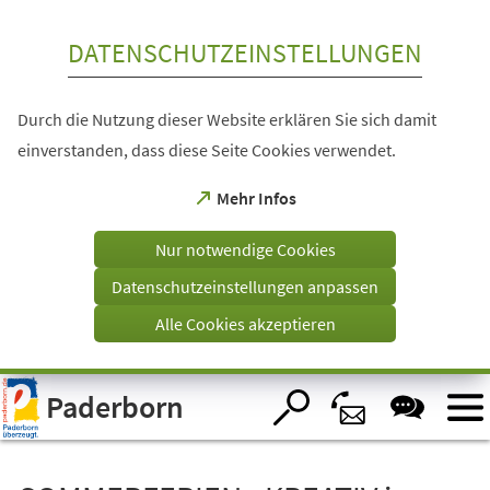
Inhalt anspringen
DATENSCHUTZEINSTELLUNGEN
Durch die Nutzung dieser Website erklären Sie sich damit
einverstanden, dass diese Seite Cookies verwendet.
(Öffnet
Mehr Infos
in
einem
Nur notwendige Cookies
neuen
Tab)
Datenschutzeinstellungen anpassen
Alle Cookies akzeptieren
Visuelle
Paderborn
Assistenzsoftware
öffnen.