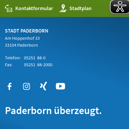
Kontaktformular
(Öffnet
Stadtplan
in
einem
neuen
Tab)
STADT PADERBORN
Am Hoppenhof 33
33104 Paderborn
Telefon:
05251 88-0
Fax:
05251 88-2000
Paderborn überzeugt.