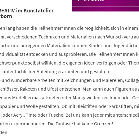
in
ATIV im Kunstatelier
einem
rborn
neuen
Tab)
n lang haben die Teilnehmer*Innen die Möglichkeit, sich in einem
mit verschiedenen Techniken und Materialien nach Wunsch vertrau
 Farbe und anregenden Materialien können Kinder und Jugendliche 
 Individualität entdecken und ausprobieren. Die Teilnehmer*Innen 
Schwerpunkte selbst wählen, die eigenen Ideen verfolgen oder The
 unter fachlicher Anleitung erarbeiten und gestalten.
 und wunderbare Arbeiten mit Zeichnungen und Malereien, Collag
Schlösser, Raketen und Ufos) entstehen. Man kann auch Figuren au
 aus Modelliermasse kneten oder Mangawelten zeichnen oder Ge
bpapier und Wolle gestallten. Ob mit Bleistiften oder Farbstiften, m
l oder Acryl, Tinte oder Tusche: Bei uns kann jeder mit unterschied
rten experimentieren. Die Fantasie hat keine Grenzen!
nden