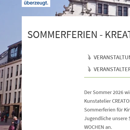
+
1
SOMMERFERIEN - KREATI
VERANSTALTU
VERANSTALTE
Der Sommer 2026 wi
Veranstaltungsinformationen
Kunstatelier CREATOR
Sommerferien für Kin
Jugendliche unsere
WOCHEN an.