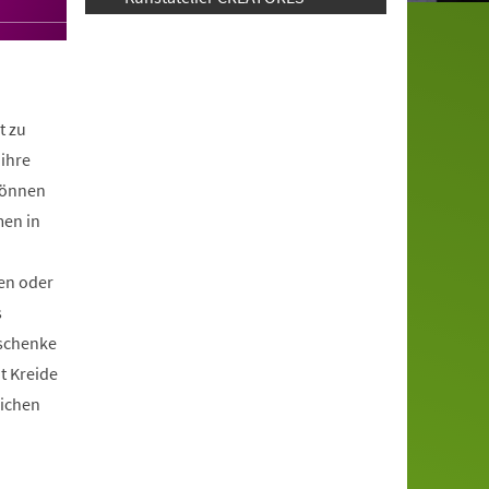
t zu
ihre
können
men in
en oder
s
schenke
it Kreide
lichen