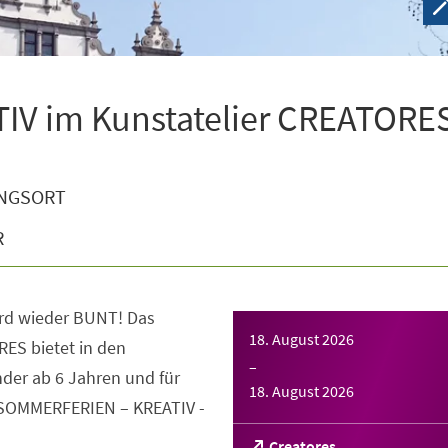
V im Kunstatelier CREATORE
NGSORT
R
rd wieder BUNT! Das
18. August 2026
ES bietet in den
–
der ab 6 Jahren und für
18. August 2026
 SOMMERFERIEN – KREATIV -
(Öffnet
Creatores