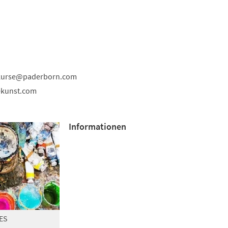
kurse
paderborn
com
ekunst.com
Informationen
ES