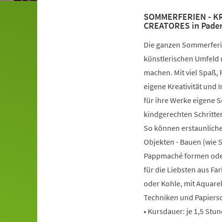
SOMMERFERIEN - KRE
CREATORES in Pade
Die ganzen Sommerferie
künstlerischen Umfeld 
machen. Mit viel Spaß,
eigene Kreativität und
für ihre Werke eigene 
kindgerechten Schritten
So können erstaunliche
Objekten - Bauen (wie 
Pappmaché formen oder
für die Liebsten aus Far
oder Kohle, mit Aquarel
Techniken und Papierso
• Kursdauer: je 1,5 Stu