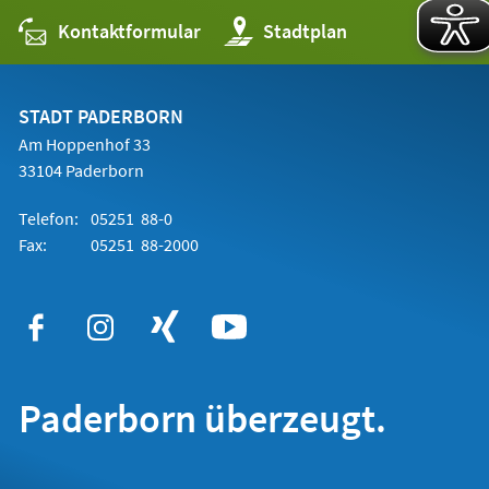
Kontaktformular
(Öffnet
Stadtplan
in
einem
neuen
Tab)
STADT PADERBORN
Am Hoppenhof 33
33104 Paderborn
Telefon:
05251 88-0
Fax:
05251 88-2000
Paderborn überzeugt.