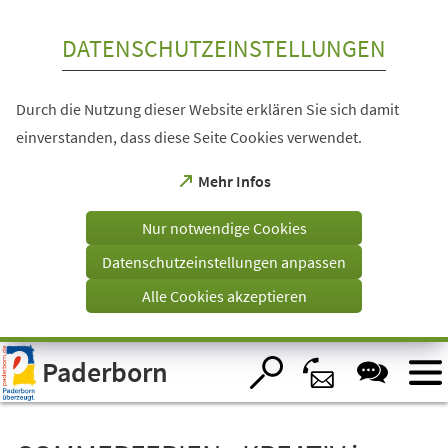
Inhalt anspringen
DATENSCHUTZEINSTELLUNGEN
Durch die Nutzung dieser Website erklären Sie sich damit
einverstanden, dass diese Seite Cookies verwendet.
(Öffnet
Mehr Infos
in
einem
Nur notwendige Cookies
neuen
Tab)
Datenschutzeinstellungen anpassen
Alle Cookies akzeptieren
Visuelle
Paderborn
Assistenzsoftware
öffnen.