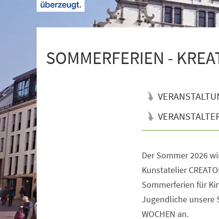
+
1
SOMMERFERIEN - KREATI
VERANSTALTU
VERANSTALTE
Der Sommer 2026 wi
Veranstaltungsinformationen
Kunstatelier CREATOR
Sommerferien für Kin
Jugendliche unsere
WOCHEN an.