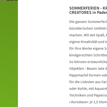
SOMMERFERIEN - KRE
CREATORES in Pade
Die ganzen Sommerferie
künstlerischen Umfeld 
machen. Mit viel Spaß,
eigene Kreativität und
für ihre Werke eigene 
kindgerechten Schritten
So können erstaunliche
Objekten - Bauen (wie 
Pappmaché formen oder
für die Liebsten aus Far
oder Kohle, mit Aquarel
Techniken und Papierso
• Kursdauer: je 1,5 Stu