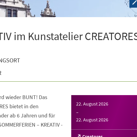
V im Kunstatelier CREATORE
NGSORT
R
rd wieder BUNT! Das
22. August 2026
ES bietet in den
–
der ab 6 Jahren und für
22. August 2026
 SOMMERFERIEN – KREATIV -
(Öffnet
Creatores