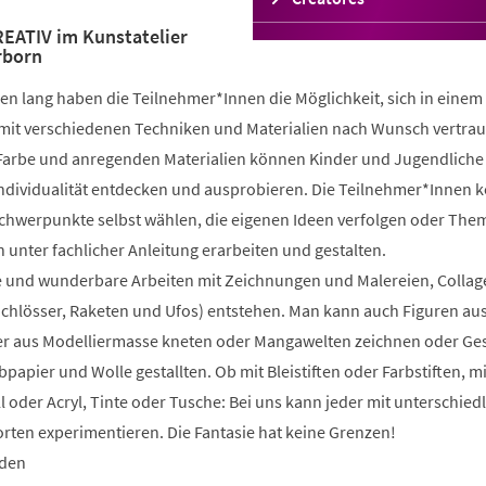
in
ATIV im Kunstatelier
einem
rborn
neuen
Tab)
n lang haben die Teilnehmer*Innen die Möglichkeit, sich in einem
mit verschiedenen Techniken und Materialien nach Wunsch vertrau
 Farbe und anregenden Materialien können Kinder und Jugendliche 
 Individualität entdecken und ausprobieren. Die Teilnehmer*Innen 
Schwerpunkte selbst wählen, die eigenen Ideen verfolgen oder The
 unter fachlicher Anleitung erarbeiten und gestalten.
 und wunderbare Arbeiten mit Zeichnungen und Malereien, Collag
Schlösser, Raketen und Ufos) entstehen. Man kann auch Figuren au
 aus Modelliermasse kneten oder Mangawelten zeichnen oder Ge
bpapier und Wolle gestallten. Ob mit Bleistiften oder Farbstiften, m
l oder Acryl, Tinte oder Tusche: Bei uns kann jeder mit unterschied
rten experimentieren. Die Fantasie hat keine Grenzen!
nden