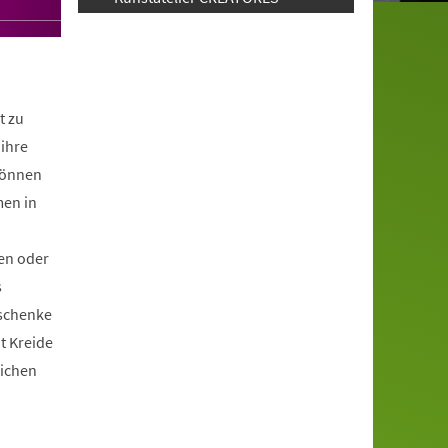
t zu
ihre
können
men in
en oder
s
schenke
it Kreide
lichen