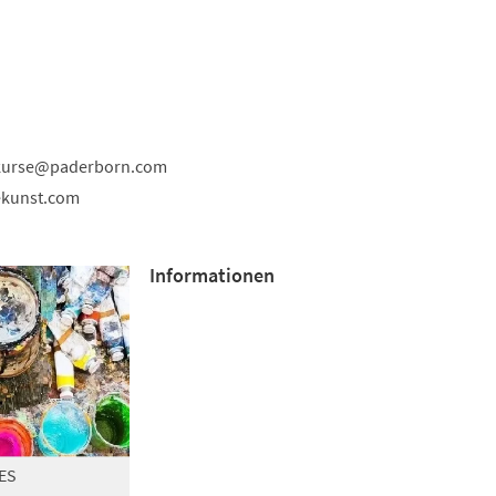
kurse
paderborn
com
ekunst.com
Informationen
ES