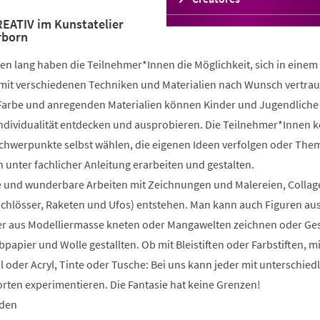
in
ATIV im Kunstatelier
einem
rborn
neuen
Tab)
n lang haben die Teilnehmer*Innen die Möglichkeit, sich in einem
mit verschiedenen Techniken und Materialien nach Wunsch vertrau
 Farbe und anregenden Materialien können Kinder und Jugendliche 
 Individualität entdecken und ausprobieren. Die Teilnehmer*Innen 
Schwerpunkte selbst wählen, die eigenen Ideen verfolgen oder The
 unter fachlicher Anleitung erarbeiten und gestalten.
 und wunderbare Arbeiten mit Zeichnungen und Malereien, Collag
Schlösser, Raketen und Ufos) entstehen. Man kann auch Figuren au
 aus Modelliermasse kneten oder Mangawelten zeichnen oder Ge
bpapier und Wolle gestallten. Ob mit Bleistiften oder Farbstiften, m
l oder Acryl, Tinte oder Tusche: Bei uns kann jeder mit unterschied
rten experimentieren. Die Fantasie hat keine Grenzen!
nden