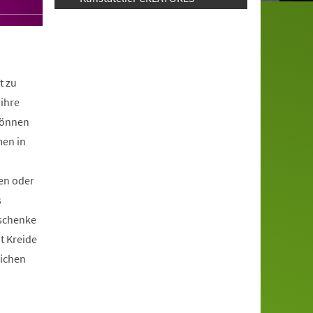
t zu
ihre
können
men in
en oder
s
schenke
it Kreide
lichen