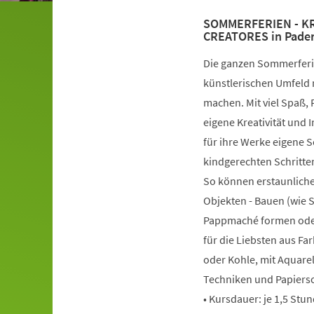
SOMMERFERIEN - KRE
CREATORES in Pade
Die ganzen Sommerferie
künstlerischen Umfeld 
machen. Mit viel Spaß,
eigene Kreativität und
für ihre Werke eigene 
kindgerechten Schritten
So können erstaunliche
Objekten - Bauen (wie 
Pappmaché formen oder
für die Liebsten aus Far
oder Kohle, mit Aquarel
Techniken und Papierso
• Kursdauer: je 1,5 Stu