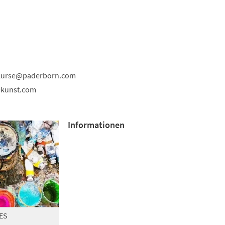
kurse
paderborn
com
ekunst.com
Informationen
ES