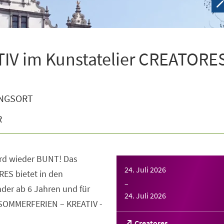
V im Kunstatelier CREATORE
NGSORT
R
rd wieder BUNT! Das
24. Juli 2026
ES bietet in den
–
der ab 6 Jahren und für
24. Juli 2026
 SOMMERFERIEN – KREATIV -
(Öffnet
Creatores