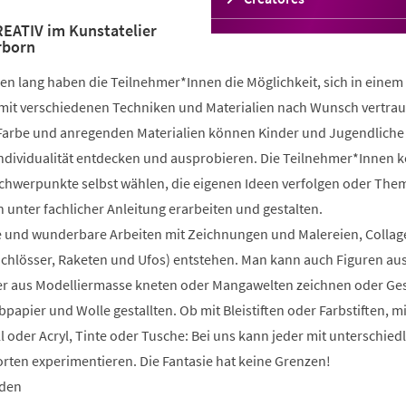
in
ATIV im Kunstatelier
einem
rborn
neuen
Tab)
n lang haben die Teilnehmer*Innen die Möglichkeit, sich in einem
mit verschiedenen Techniken und Materialien nach Wunsch vertrau
 Farbe und anregenden Materialien können Kinder und Jugendliche 
 Individualität entdecken und ausprobieren. Die Teilnehmer*Innen 
Schwerpunkte selbst wählen, die eigenen Ideen verfolgen oder The
 unter fachlicher Anleitung erarbeiten und gestalten.
 und wunderbare Arbeiten mit Zeichnungen und Malereien, Collag
Schlösser, Raketen und Ufos) entstehen. Man kann auch Figuren au
 aus Modelliermasse kneten oder Mangawelten zeichnen oder Ge
bpapier und Wolle gestallten. Ob mit Bleistiften oder Farbstiften, m
l oder Acryl, Tinte oder Tusche: Bei uns kann jeder mit unterschied
rten experimentieren. Die Fantasie hat keine Grenzen!
nden