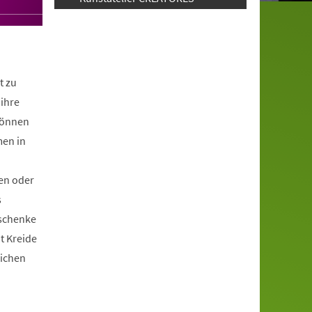
t zu
ihre
können
men in
en oder
s
schenke
it Kreide
lichen