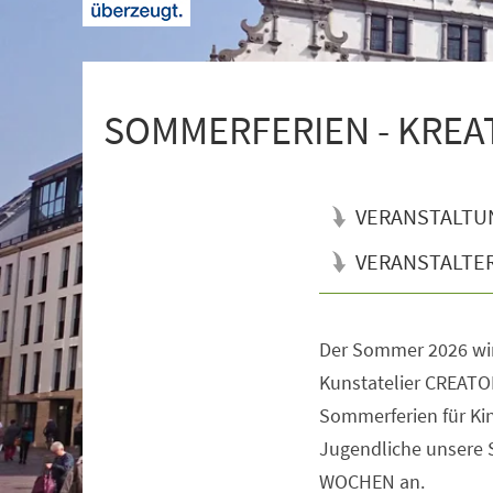
+
1
SOMMERFERIEN - KREATI
VERANSTALTU
VERANSTALTE
Der Sommer 2026 wi
Veranstaltungsinformationen
Kunstatelier CREATOR
Sommerferien für Kin
Jugendliche unsere
WOCHEN an.