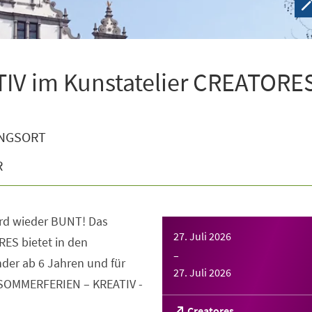
V im Kunstatelier CREATORE
NGSORT
R
rd wieder BUNT! Das
27. Juli 2026
ES bietet in den
–
der ab 6 Jahren und für
27. Juli 2026
 SOMMERFERIEN – KREATIV -
(Öffnet
Creatores