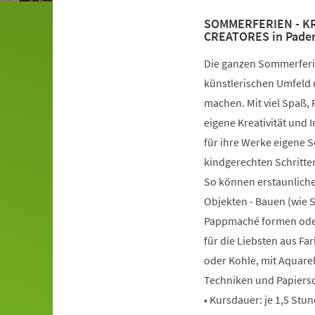
SOMMERFERIEN - KRE
CREATORES in Pade
Die ganzen Sommerferie
künstlerischen Umfeld 
machen. Mit viel Spaß,
eigene Kreativität und
für ihre Werke eigene 
kindgerechten Schritten
So können erstaunliche
Objekten - Bauen (wie 
Pappmaché formen oder
für die Liebsten aus Far
oder Kohle, mit Aquarel
Techniken und Papierso
• Kursdauer: je 1,5 Stu