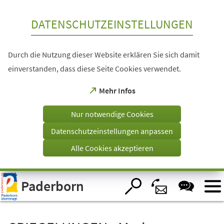
Inhalt anspringen
DATENSCHUTZEINSTELLUNGEN
Durch die Nutzung dieser Website erklären Sie sich damit
einverstanden, dass diese Seite Cookies verwendet.
(Öffnet
Mehr Infos
in
einem
Nur notwendige Cookies
neuen
Tab)
Datenschutzeinstellungen anpassen
Alle Cookies akzeptieren
Visuelle
Paderborn
Assistenzsoftware
öffnen.