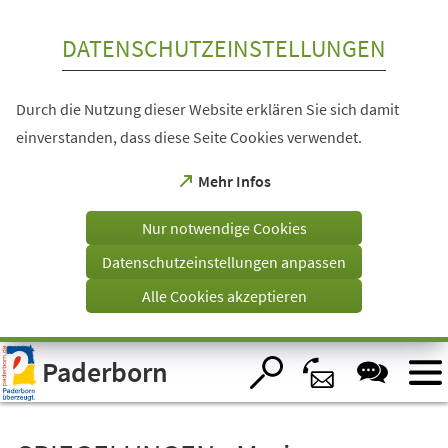
Inhalt anspringen
DATENSCHUTZEINSTELLUNGEN
Durch die Nutzung dieser Website erklären Sie sich damit
einverstanden, dass diese Seite Cookies verwendet.
(Öffnet
Mehr Infos
in
einem
Nur notwendige Cookies
neuen
Tab)
Datenschutzeinstellungen anpassen
Alle Cookies akzeptieren
Visuelle
Paderborn
Assistenzsoftware
öffnen.