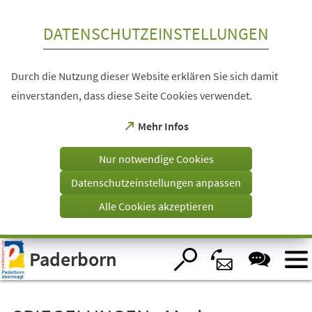
Inhalt anspringen
DATENSCHUTZEINSTELLUNGEN
Durch die Nutzung dieser Website erklären Sie sich damit
einverstanden, dass diese Seite Cookies verwendet.
(Öffnet
Mehr Infos
in
einem
Nur notwendige Cookies
neuen
Tab)
Datenschutzeinstellungen anpassen
Alle Cookies akzeptieren
Visuelle
Paderborn
Assistenzsoftware
öffnen.