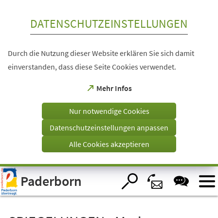
Inhalt anspringen
DATENSCHUTZEINSTELLUNGEN
Durch die Nutzung dieser Website erklären Sie sich damit
einverstanden, dass diese Seite Cookies verwendet.
(Öffnet
Mehr Infos
in
einem
Nur notwendige Cookies
neuen
Tab)
Datenschutzeinstellungen anpassen
Alle Cookies akzeptieren
Visuelle
Paderborn
Assistenzsoftware
öffnen.