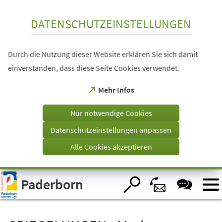
Inhalt anspringen
DATENSCHUTZEINSTELLUNGEN
Durch die Nutzung dieser Website erklären Sie sich damit
einverstanden, dass diese Seite Cookies verwendet.
(Öffnet
Mehr Infos
in
einem
Nur notwendige Cookies
neuen
Tab)
Datenschutzeinstellungen anpassen
Alle Cookies akzeptieren
Visuelle
Paderborn
Assistenzsoftware
öffnen.