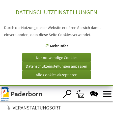
Inhalt anspringen
DATENSCHUTZEINSTELLUNGEN
Durch die Nutzung dieser Website erklären Sie sich damit
einverstanden, dass diese Seite Cookies verwendet.
(Öffnet
Mehr Infos
in
einem
Nur notwendige Cookies
neuen
Tab)
Datenschutzeinstellungen anpassen
Alle Cookies akzeptieren
Visuelle
Paderborn
Assistenzsoftware
öffnen.
VERANSTALTUNGSORT