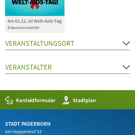
Am 01.12. ist Welt-Aids-Tag
© Deutsche Aidshilfe
VERANSTALTUNGSORT
VERANSTALTER
Kontaktformular
(Öffnet
Stadtplan
in
einem
neuen
Tab)
STADT PADERBORN
Am Hoppenhof 33