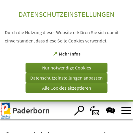
Inhalt anspringen
DATENSCHUTZEINSTELLUNGEN
Durch die Nutzung dieser Website erklären Sie sich damit
einverstanden, dass diese Seite Cookies verwendet.
(Öffnet
Mehr Infos
in
einem
Nur notwendige Cookies
neuen
Tab)
Datenschutzeinstellungen anpassen
Alle Cookies akzeptieren
Visuelle
Paderborn
Assistenzsoftware
öffnen.