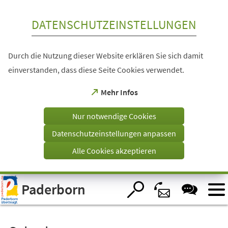
Inhalt anspringen
DATENSCHUTZEINSTELLUNGEN
Durch die Nutzung dieser Website erklären Sie sich damit
einverstanden, dass diese Seite Cookies verwendet.
(Öffnet
Mehr Infos
in
einem
Nur notwendige Cookies
neuen
Tab)
Datenschutzeinstellungen anpassen
Alle Cookies akzeptieren
Visuelle
Paderborn
Assistenzsoftware
öffnen.