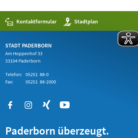
Kontaktformular
(Öffnet
Stadtplan
in
einem
neuen
Tab)
STADT PADERBORN
Am Hoppenhof 33
33104 Paderborn
Telefon:
05251 88-0
Fax:
05251 88-2000
Paderborn überzeugt.