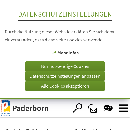
Inhalt anspringen
DATENSCHUTZEINSTELLUNGEN
Durch die Nutzung dieser Website erklären Sie sich damit
einverstanden, dass diese Seite Cookies verwendet.
(Öffnet
Mehr Infos
in
einem
Nur notwendige Cookies
neuen
Tab)
Datenschutzeinstellungen anpassen
Alle Cookies akzeptieren
Visuelle
Paderborn
Assistenzsoftware
öffnen.