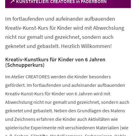
(Öffnet
KUNSTATELIER: CREATORES in PADERBORN
in
einem
Im fortlaufenden und aufeinander aufbauenden
neuen
Tab)
Kreativ-Kunst-Kurs für Kinder wird mit Abwechslung
nicht nur gemalt und gezeichnet, sondern auch
geknetet und gebastelt. Herzlich Willkommen!
Kreativ-Kunstkurs für Kinder von 6 Jahren
(Schnupperkurs)
Im Atelier CREATORES werden die Kinder besonders
gefördert. Im fortlaufenden und aufeinander aufbauenden
Kreativ-Kunst-Kurs für Kinder von 6 Jahren wird mit
Abwechslung nicht nur gemalt und gezeichnet, sondern auch
geknetet und gebastelt. Neben den Grundlagen des Malens
und Zeichnens erfahren die Kinder auch Aktivitäten wie
spielerische Experimente mit verschiedenen Materialien (wie
z. B. Farben, Filzstifte, Modelliermasse, Farbpapieren, Kohle,