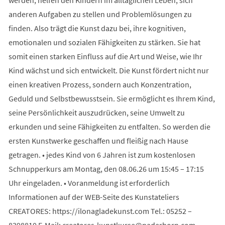
anderen Aufgaben zu stellen und Problemlösungen zu
finden. Also trägt die Kunst dazu bei, ihre kognitiven,
emotionalen und sozialen Fähigkeiten zu stärken. Sie hat
somit einen starken Einfluss auf die Art und Weise, wie Ihr
Kind wächst und sich entwickelt. Die Kunst fördert nicht nur
einen kreativen Prozess, sondern auch Konzentration,
Geduld und Selbstbewusstsein. Sie ermöglicht es Ihrem Kind,
seine Persönlichkeit auszudrücken, seine Umwelt zu
erkunden und seine Fähigkeiten zu entfalten. So werden die
ersten Kunstwerke geschaffen und fleißig nach Hause
getragen. • jedes Kind von 6 Jahren ist zum kostenlosen
Schnupperkurs am Montag, den 08.06.26 um 15:45 – 17:15
Uhr eingeladen. • Voranmeldung ist erforderlich
Informationen auf der WEB-Seite des Kunstateliers
CREATORES: https://ilonagladekunst.com Tel.: 05252 –
8398810 E-Mail:
creatores-kunstkurse
paderborn
com