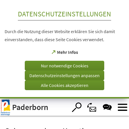
Inhalt anspringen
DATENSCHUTZEINSTELLUNGEN
Durch die Nutzung dieser Website erklären Sie sich damit
einverstanden, dass diese Seite Cookies verwendet.
(Öffnet
Mehr Infos
in
einem
Nur notwendige Cookies
neuen
Tab)
Datenschutzeinstellungen anpassen
Alle Cookies akzeptieren
Visuelle
Paderborn
Assistenzsoftware
öffnen.