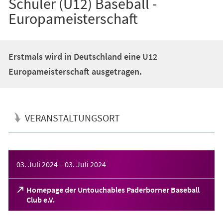
Schüler (U12) Baseball -
Europameisterschaft
Erstmals wird in Deutschland eine U12
Europameisterschaft ausgetragen.
VERANSTALTUNGSORT
Veranstaltungsinformationen
03. Juli 2024
–
03. Juli 2024
Homepage der Untouchables Paderborner Baseball
(Öffnet
Club e.V.
in
einem