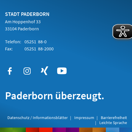
einem
neuen
Tab)
STADT PADERBORN
Am Hoppenhof 33
33104 Paderborn
Telefon:
05251 88-0
Fax:
05251 88-2000
Paderborn überzeugt.
Datenschutz / Informationsblätter
Impressum
Barrierefreiheit
Leichte Sprache