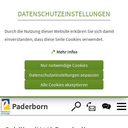
Inhalt anspringen
DATENSCHUTZEINSTELLUNGEN
Durch die Nutzung dieser Website erklären Sie sich damit
einverstanden, dass diese Seite Cookies verwendet.
(Öffnet
Mehr Infos
in
einem
Nur notwendige Cookies
neuen
Tab)
Datenschutzeinstellungen anpassen
Alle Cookies akzeptieren
Visuelle
Paderborn
Assistenzsoftware
öffnen.