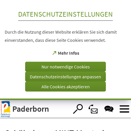
Inhalt anspringen
DATENSCHUTZEINSTELLUNGEN
Durch die Nutzung dieser Website erklären Sie sich damit
einverstanden, dass diese Seite Cookies verwendet.
(Öffnet
Mehr Infos
in
einem
Nur notwendige Cookies
neuen
Tab)
Datenschutzeinstellungen anpassen
Alle Cookies akzeptieren
Visuelle
Paderborn
Assistenzsoftware
öffnen.