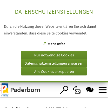
Inhalt anspringen
DATENSCHUTZEINSTELLUNGEN
Durch die Nutzung dieser Website erklären Sie sich damit
einverstanden, dass diese Seite Cookies verwendet.
(Öffnet
Mehr Infos
in
einem
Nur notwendige Cookies
neuen
Tab)
Datenschutzeinstellungen anpassen
Alle Cookies akzeptieren
Visuelle
Paderborn
Assistenzsoftware
öffnen.