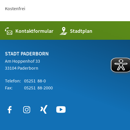
Kostenfrei
Kontaktformular
(Öffnet
Stadtplan
in
einem
neuen
Tab)
STADT PADERBORN
Am Hoppenhof 33
33104 Paderborn
Telefon:
05251 88-0
Fax:
05251 88-2000