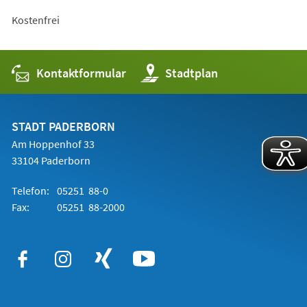
Kostenfrei
Kontaktformular
(Öffnet
Stadtplan
in
einem
neuen
Tab)
STADT PADERBORN
Am Hoppenhof 33
33104 Paderborn
Telefon:
05251 88-0
Fax:
05251 88-2000