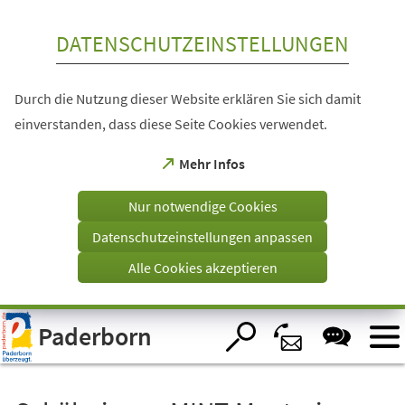
Inhalt anspringen
DATENSCHUTZEINSTELLUNGEN
Durch die Nutzung dieser Website erklären Sie sich damit
einverstanden, dass diese Seite Cookies verwendet.
(Öffnet
Mehr Infos
in
einem
Nur notwendige Cookies
neuen
Tab)
Datenschutzeinstellungen anpassen
Alle Cookies akzeptieren
Visuelle
Paderborn
Assistenzsoftware
öffnen.