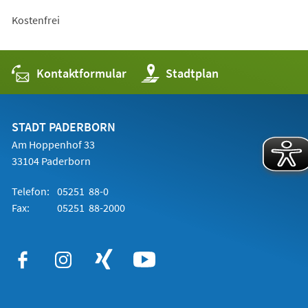
Kostenfrei
Kontaktformular
(Öffnet
Stadtplan
in
einem
neuen
Tab)
STADT PADERBORN
Am Hoppenhof 33
33104 Paderborn
Telefon:
05251 88-0
Fax:
05251 88-2000