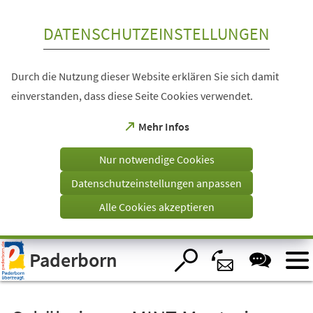
Inhalt anspringen
DATENSCHUTZEINSTELLUNGEN
Durch die Nutzung dieser Website erklären Sie sich damit
einverstanden, dass diese Seite Cookies verwendet.
(Öffnet
Mehr Infos
in
einem
Nur notwendige Cookies
neuen
Tab)
Datenschutzeinstellungen anpassen
Alle Cookies akzeptieren
Visuelle
Paderborn
Assistenzsoftware
öffnen.