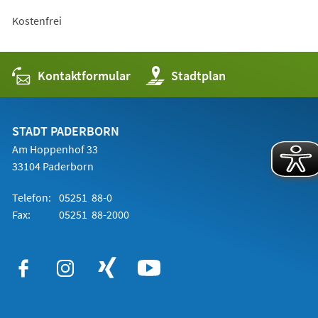
Kostenfrei
Kontaktformular
(Öffnet
Stadtplan
in
einem
neuen
Tab)
STADT PADERBORN
Am Hoppenhof 33
33104 Paderborn
Telefon:
05251 88-0
Fax:
05251 88-2000