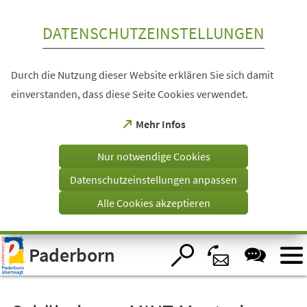
Inhalt anspringen
DATENSCHUTZEINSTELLUNGEN
Durch die Nutzung dieser Website erklären Sie sich damit
einverstanden, dass diese Seite Cookies verwendet.
(Öffnet
Mehr Infos
in
einem
Nur notwendige Cookies
neuen
Tab)
Datenschutzeinstellungen anpassen
Alle Cookies akzeptieren
Visuelle
Paderborn
Assistenzsoftware
öffnen.