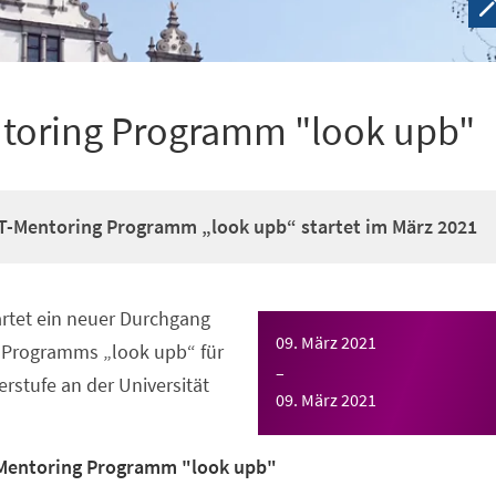
toring Programm "look upb"
T-Mentoring Programm „look upb“ startet im März 2021
rtet ein neuer Durchgang
09. März 2021
-Programms „look upb“ für
–
rstufe an der Universität
09. März 2021
Mentoring Programm "look upb"