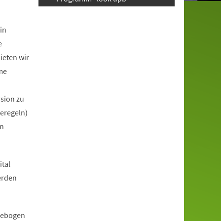
in
e
ieten wir
me
rsion zu
eregeln)
en
tal
erden
ldebogen