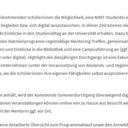
teilnehmenden Schülerinnen die Möglichkeit, eine MINT-Studentin e
begleiten bzw. sich digital auszutauschen. In dieser Zeit können di
Einblicke in den Studienalltag an der Universität erhalten. Dazu b
anten Rahmenprogramm regelmäßige Mentoring-Treffen, gemeinsa
n und Einblicke in die Bibliothek und eine Campusführung an (ggf.
oder digital). Highlight des diesjährigen Durchgangs ist eine Exku
-Unternehmen (unter der Voraussetzung von Abstands- und Hygien
 wo die Schülerinnen ihre eigenen Fähigkeiten selbst ausprobier
e anhält, wird der kommende Sommerdurchgang überwiegend digi
tenen Veranstaltungen können online von zu Hause aus besucht w
 der Mentorin ggf. vor Ort.
 eine detaillierte Übersicht zum Programmablauf sowie den Anme