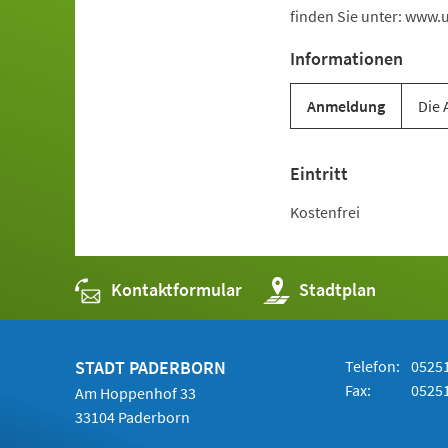
finden Sie unter: www.
Informationen
Anmeldung
Die 
Eintritt
Kostenfrei
Kontaktformular
(Öffnet
Stadtplan
in
einem
neuen
Tab)
STADT PADERBORN
Telefon:
05251
Fax:
05251
Am Hoppenhof 33
33104 Paderborn