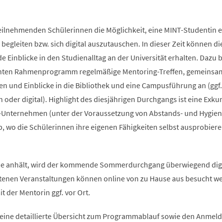
teilnehmenden Schülerinnen die Möglichkeit, eine MINT-Studentin e
begleiten bzw. sich digital auszutauschen. In dieser Zeit können di
Einblicke in den Studienalltag an der Universität erhalten. Dazu b
anten Rahmenprogramm regelmäßige Mentoring-Treffen, gemeinsa
n und Einblicke in die Bibliothek und eine Campusführung an (ggf.
oder digital). Highlight des diesjährigen Durchgangs ist eine Exku
-Unternehmen (unter der Voraussetzung von Abstands- und Hygien
 wo die Schülerinnen ihre eigenen Fähigkeiten selbst ausprobier
e anhält, wird der kommende Sommerdurchgang überwiegend digi
tenen Veranstaltungen können online von zu Hause aus besucht w
 der Mentorin ggf. vor Ort.
 eine detaillierte Übersicht zum Programmablauf sowie den Anme