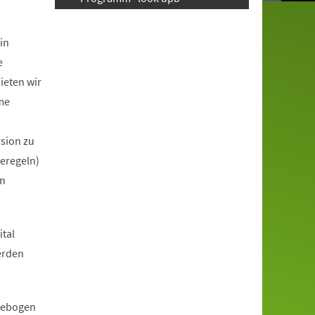
in
e
ieten wir
me
rsion zu
eregeln)
en
tal
erden
ldebogen