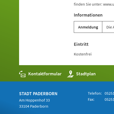
finden Sie unter: www.
Informationen
Anmeldung
Die 
Eintritt
Kostenfrei
Kontaktformular
(Öffnet
Stadtplan
in
einem
neuen
Tab)
STADT PADERBORN
Telefon:
05251
Fax:
05251
Am Hoppenhof 33
33104 Paderborn