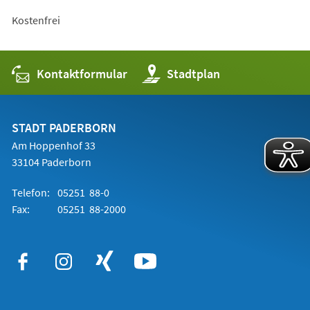
Kostenfrei
Kontaktformular
(Öffnet
Stadtplan
in
einem
neuen
Tab)
STADT PADERBORN
Am Hoppenhof 33
33104 Paderborn
Telefon:
05251 88-0
Fax:
05251 88-2000