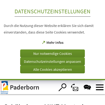
Inhalt anspringen
DATENSCHUTZEINSTELLUNGEN
Durch die Nutzung dieser Website erklären Sie sich damit
einverstanden, dass diese Seite Cookies verwendet.
(Öffnet
Mehr Infos
in
einem
Nur notwendige Cookies
neuen
Tab)
Datenschutzeinstellungen anpassen
Alle Cookies akzeptieren
Visuelle
Paderborn
Assistenzsoftware
öffnen.