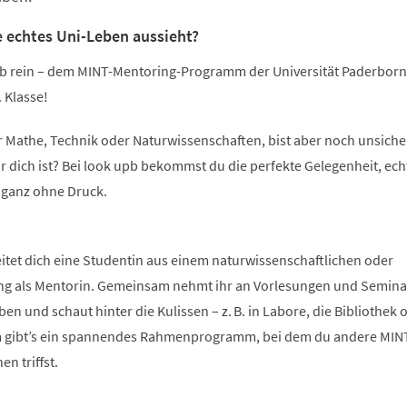
e echtes Uni-Leben aussieht?
b rein – dem MINT-Mentoring-Programm der Universität Paderborn
 Klasse!
ür Mathe, Technik oder Naturwissenschaften, bist aber noch unsicher
r dich ist? Bei look upb bekommst du die perfekte Gelegenheit, ech
 ganz ohne Druck.
itet dich eine Studentin aus einem naturwissenschaftlichen oder
g als Mentorin. Gemeinsam nehmt ihr an Vorlesungen und Seminar
n und schaut hinter die Kulissen – z. B. in Labore, die Bibliothek 
 gibt’s ein spannendes Rahmenprogramm, bei dem du andere MIN
en triffst.