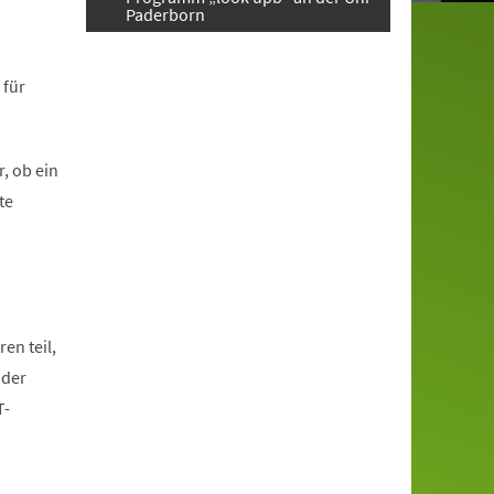
Paderborn
 für
, ob ein
te
en teil,
oder
T-