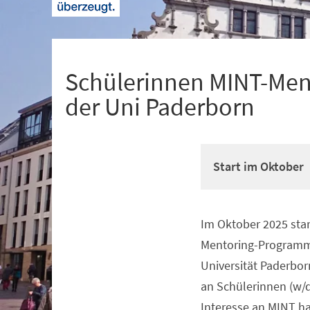
+
1
Schülerinnen MINT-Men
der Uni Paderborn
Start im Oktober
Im Oktober 2025 star
Veranstaltungsinformationen
Mentoring-Programm
Universität Paderbor
an Schülerinnen (w/d)
Interesse an MINT h