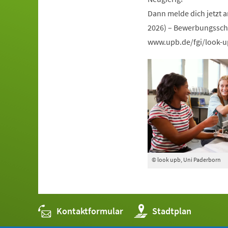
Dann melde dich jetzt 
2026) – Bewerbungsschl
www.upb.de/fgi/look-
© look upb, Uni Paderborn
Kontaktformular
(Öffnet
Stadtplan
in