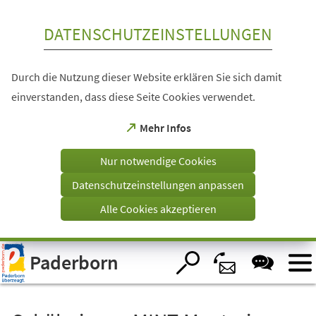
Inhalt anspringen
DATENSCHUTZEINSTELLUNGEN
Durch die Nutzung dieser Website erklären Sie sich damit
einverstanden, dass diese Seite Cookies verwendet.
(Öffnet
Mehr Infos
in
einem
Nur notwendige Cookies
neuen
Tab)
Datenschutzeinstellungen anpassen
Alle Cookies akzeptieren
Visuelle
Paderborn
Assistenzsoftware
öffnen.