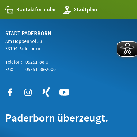
Kontaktformular
(Öffnet
Stadtplan
in
einem
neuen
Tab)
STADT PADERBORN
Am Hoppenhof 33
33104 Paderborn
Telefon:
05251 88-0
Fax:
05251 88-2000
Paderborn überzeugt.