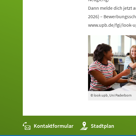
Dann melde dich jetzt 
2026) – Bewerbungsschl
www.upb.de/fgi/look-
© look upb, Uni Paderborn
Kontaktformular
(Öffnet
Stadtplan
in