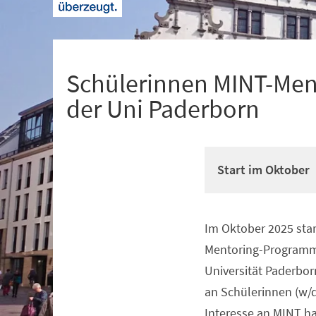
+
1
Schülerinnen MINT-Men
der Uni Paderborn
Start im Oktober
Im Oktober 2025 star
Veranstaltungsinformationen
Mentoring-Programm
Universität Paderbor
an Schülerinnen (w/d)
Interesse an MINT h