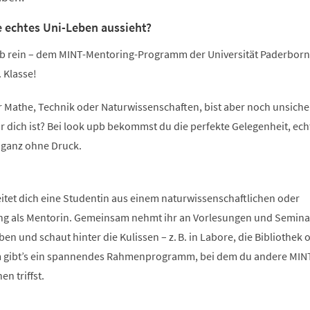
e echtes Uni-Leben aussieht?
b rein – dem MINT-Mentoring-Programm der Universität Paderborn
 Klasse!
ür Mathe, Technik oder Naturwissenschaften, bist aber noch unsicher
r dich ist? Bei look upb bekommst du die perfekte Gelegenheit, ech
 ganz ohne Druck.
itet dich eine Studentin aus einem naturwissenschaftlichen oder
g als Mentorin. Gemeinsam nehmt ihr an Vorlesungen und Seminar
n und schaut hinter die Kulissen – z. B. in Labore, die Bibliothek 
 gibt’s ein spannendes Rahmenprogramm, bei dem du andere MIN
en triffst.