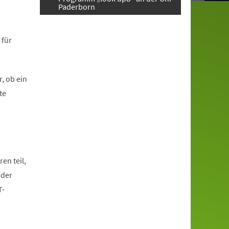
Paderborn
 für
, ob ein
te
en teil,
oder
T-