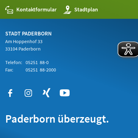
Kontaktformular
(Öffnet
Stadtplan
in
einem
neuen
Tab)
STADT PADERBORN
Am Hoppenhof 33
33104 Paderborn
Telefon:
05251 88-0
Fax:
05251 88-2000
Paderborn überzeugt.