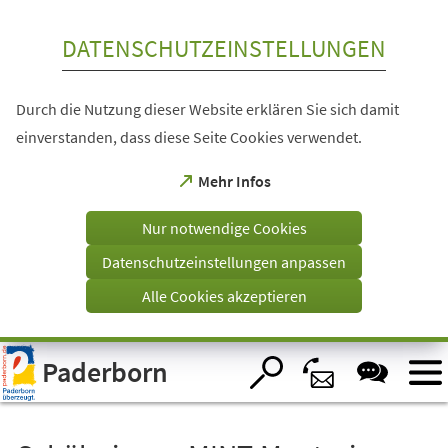
Inhalt anspringen
DATENSCHUTZEINSTELLUNGEN
Durch die Nutzung dieser Website erklären Sie sich damit
einverstanden, dass diese Seite Cookies verwendet.
(Öffnet
Mehr Infos
in
einem
Nur notwendige Cookies
neuen
Tab)
Datenschutzeinstellungen anpassen
Alle Cookies akzeptieren
Visuelle
Paderborn
Assistenzsoftware
öffnen.