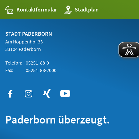
Kontaktformular
(Öffnet
Stadtplan
in
einem
neuen
Tab)
STADT PADERBORN
Am Hoppenhof 33
33104 Paderborn
Telefon:
05251 88-0
Fax:
05251 88-2000
Paderborn überzeugt.