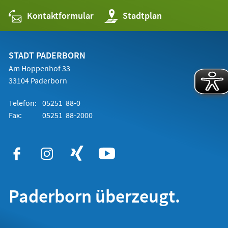
Kontaktformular
(Öffnet
Stadtplan
in
einem
neuen
Tab)
STADT PADERBORN
Am Hoppenhof 33
33104 Paderborn
Telefon:
05251 88-0
Fax:
05251 88-2000
Paderborn überzeugt.