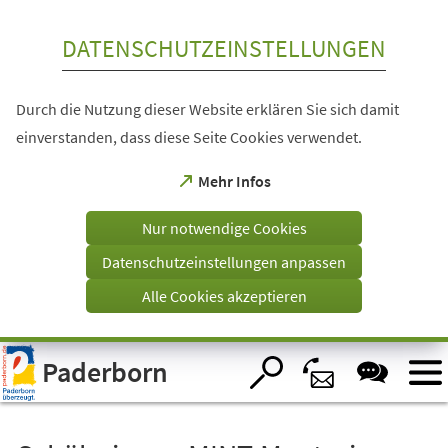
Inhalt anspringen
DATENSCHUTZEINSTELLUNGEN
Durch die Nutzung dieser Website erklären Sie sich damit
einverstanden, dass diese Seite Cookies verwendet.
(Öffnet
Mehr Infos
in
einem
Nur notwendige Cookies
neuen
Tab)
Datenschutzeinstellungen anpassen
Alle Cookies akzeptieren
Visuelle
Paderborn
Assistenzsoftware
öffnen.