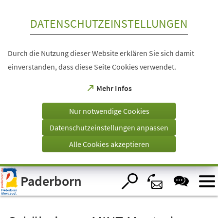
Inhalt anspringen
DATENSCHUTZEINSTELLUNGEN
Durch die Nutzung dieser Website erklären Sie sich damit
einverstanden, dass diese Seite Cookies verwendet.
(Öffnet
Mehr Infos
in
einem
Nur notwendige Cookies
neuen
Tab)
Datenschutzeinstellungen anpassen
Alle Cookies akzeptieren
Visuelle
Paderborn
Assistenzsoftware
öffnen.