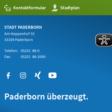
Kontaktformular
(Öffnet
Stadtplan
in
einem
neuen
Tab)
STADT PADERBORN
Am Hoppenhof 33
33104 Paderborn
Telefon:
05251 88-0
Fax:
05251 88-2000
Paderborn überzeugt.