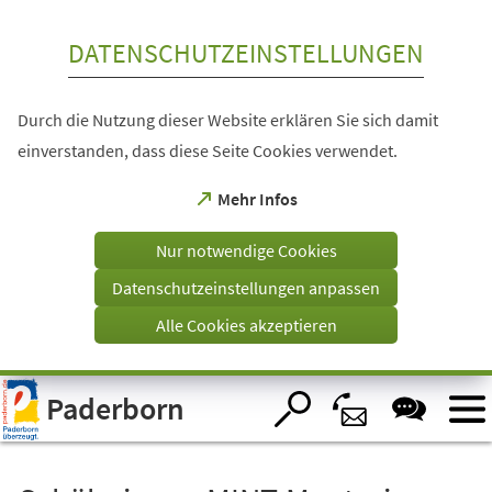
Inhalt anspringen
DATENSCHUTZEINSTELLUNGEN
Durch die Nutzung dieser Website erklären Sie sich damit
einverstanden, dass diese Seite Cookies verwendet.
(Öffnet
Mehr Infos
in
einem
Nur notwendige Cookies
neuen
Tab)
Datenschutzeinstellungen anpassen
Alle Cookies akzeptieren
Visuelle
Paderborn
Assistenzsoftware
öffnen.