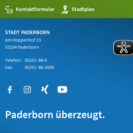
Kontaktformular
(Öffnet
Stadtplan
in
einem
neuen
Tab)
STADT PADERBORN
Am Hoppenhof 33
33104 Paderborn
Telefon:
05251 88-0
Fax:
05251 88-2000
Paderborn überzeugt.