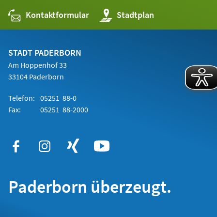
Kontaktformular
(Öffnet
Stadtplan
in
einem
neuen
Tab)
STADT PADERBORN
Am Hoppenhof 33
33104 Paderborn
Telefon:
05251 88-0
Fax:
05251 88-2000
Paderborn überzeugt.