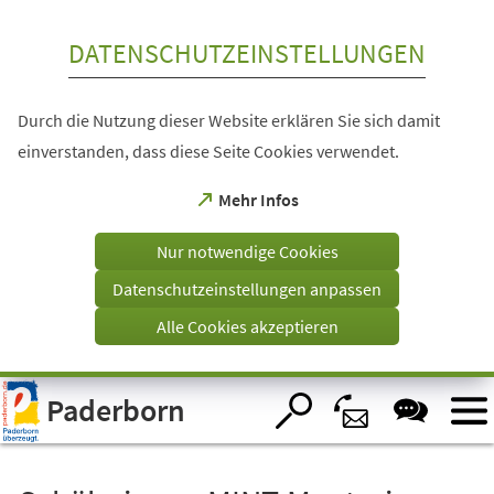
Inhalt anspringen
DATENSCHUTZEINSTELLUNGEN
Durch die Nutzung dieser Website erklären Sie sich damit
einverstanden, dass diese Seite Cookies verwendet.
(Öffnet
Mehr Infos
in
einem
Nur notwendige Cookies
neuen
Tab)
Datenschutzeinstellungen anpassen
Alle Cookies akzeptieren
Visuelle
Paderborn
Assistenzsoftware
öffnen.