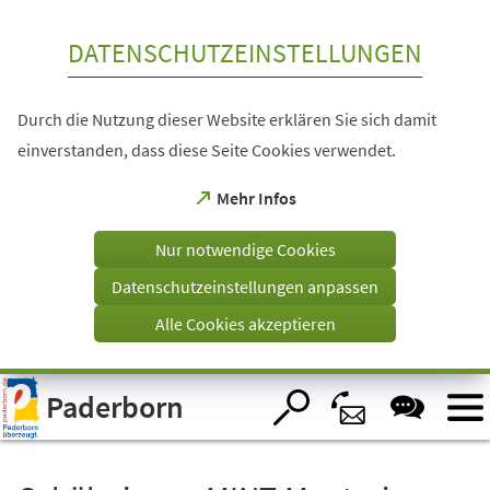
Inhalt anspringen
DATENSCHUTZEINSTELLUNGEN
Durch die Nutzung dieser Website erklären Sie sich damit
einverstanden, dass diese Seite Cookies verwendet.
(Öffnet
Mehr Infos
in
einem
Nur notwendige Cookies
neuen
Tab)
Datenschutzeinstellungen anpassen
Alle Cookies akzeptieren
Visuelle
Paderborn
Assistenzsoftware
öffnen.