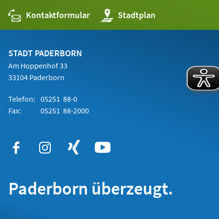
Kontaktformular
(Öffnet
Stadtplan
in
einem
neuen
Tab)
STADT PADERBORN
Am Hoppenhof 33
33104 Paderborn
Telefon:
05251 88-0
Fax:
05251 88-2000
Paderborn überzeugt.