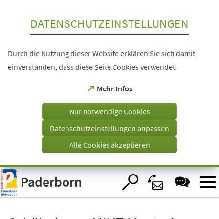
Inhalt anspringen
DATENSCHUTZEINSTELLUNGEN
Durch die Nutzung dieser Website erklären Sie sich damit
einverstanden, dass diese Seite Cookies verwendet.
(Öffnet
Mehr Infos
in
einem
Nur notwendige Cookies
neuen
Tab)
Datenschutzeinstellungen anpassen
Alle Cookies akzeptieren
Visuelle
Paderborn
Assistenzsoftware
öffnen.