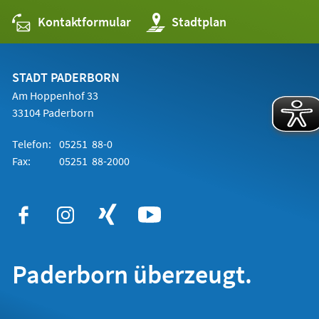
Kontaktformular
(Öffnet
Stadtplan
in
einem
neuen
Tab)
STADT PADERBORN
Am Hoppenhof 33
33104 Paderborn
Telefon:
05251 88-0
Fax:
05251 88-2000
Paderborn überzeugt.