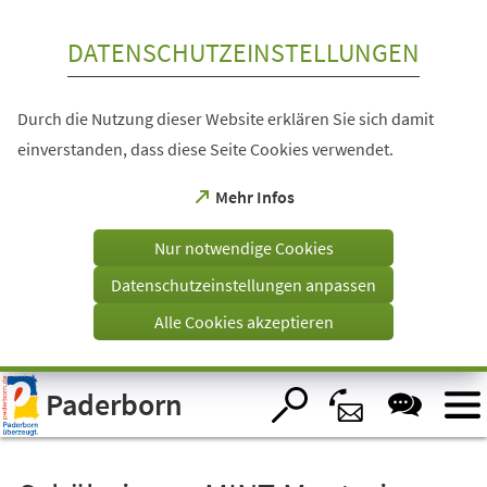
Inhalt anspringen
DATENSCHUTZEINSTELLUNGEN
Durch die Nutzung dieser Website erklären Sie sich damit
einverstanden, dass diese Seite Cookies verwendet.
(Öffnet
Mehr Infos
in
einem
Nur notwendige Cookies
neuen
Tab)
Datenschutzeinstellungen anpassen
Alle Cookies akzeptieren
Visuelle
Paderborn
Assistenzsoftware
öffnen.