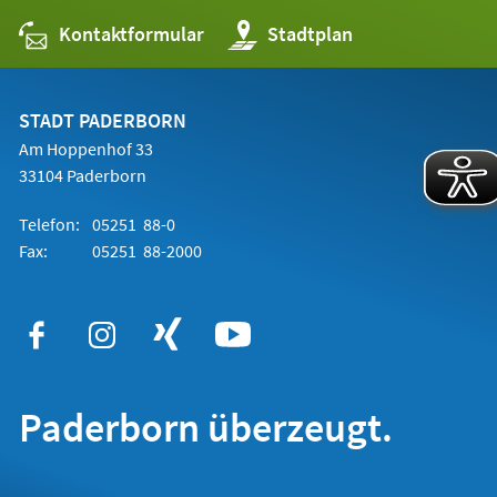
Kontaktformular
(Öffnet
Stadtplan
in
einem
neuen
Tab)
STADT PADERBORN
Am Hoppenhof 33
33104 Paderborn
Telefon:
05251 88-0
Fax:
05251 88-2000
Paderborn überzeugt.