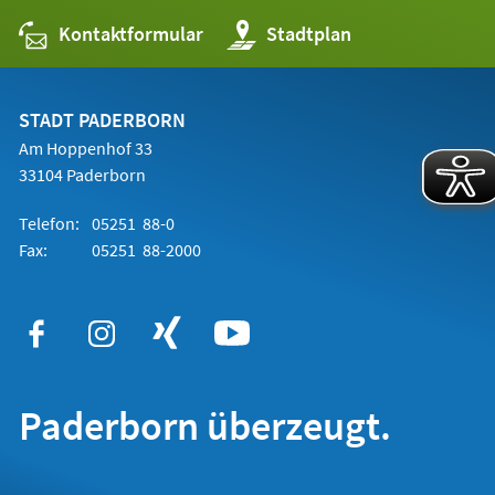
Kontaktformular
(Öffnet
Stadtplan
in
einem
neuen
Tab)
STADT PADERBORN
Am Hoppenhof 33
33104 Paderborn
Telefon:
05251 88-0
Fax:
05251 88-2000
Paderborn überzeugt.