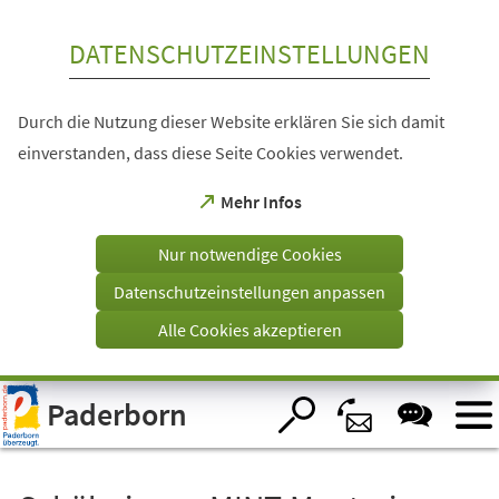
Inhalt anspringen
DATENSCHUTZEINSTELLUNGEN
Durch die Nutzung dieser Website erklären Sie sich damit
einverstanden, dass diese Seite Cookies verwendet.
(Öffnet
Mehr Infos
in
einem
Nur notwendige Cookies
neuen
Tab)
Datenschutzeinstellungen anpassen
Alle Cookies akzeptieren
Visuelle
Paderborn
Assistenzsoftware
öffnen.